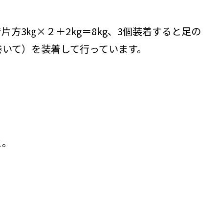
方3㎏×２＋2kg＝8kg、3個装着すると足の
巻いて）を装着して行っています。
と。