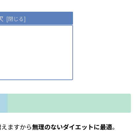
次
増えますから
無理のないダイエットに最適
。