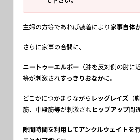
て下さい。
主婦の方等であれば装着により
家事自体
さらに家事の合間に、
ニートゥーエルボー
（膝を反対側の肘に
等が刺激され
すっきりおなか
に。
どこかにつかまりながら
レッグレイズ
（
筋、中殿筋等が刺激され
ヒップアップ
間
隙間時間を利用してアンクルウェイトを