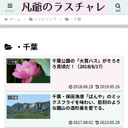
人生これからこれから！ただのジジイの最後の悪あがきブログ
メニュー
検索
ホーム
ミニトリップ
・千葉
・千葉
千葉公園の「大賀ハス」がそろそ
・千葉
ろ見頃だ！（2018/6/17）
2018.06.18
2019.05.16
千葉・保田漁港「ばんや」のミッ
・千葉
クスフライを味わい、彫刻のよう
な鋸山の造形美を愛でる。
2017.08.01
2023.05.29