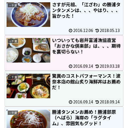
さすが元祖、「江ざわ」の勝浦タ
・千葉
ンタンメンは、、、やはり、、、
旨かった！
2016.12.06
2018.05.13
いついっても岩井富浦漁協直営
・千葉
「おさかな倶楽部」は、、、期待
を裏切らない！
2016.09.14
2019.03.18
驚異のコストパフォーマンス！波
・千葉
奈本店の館山炙り海鮮丼はお薦め
だ！
2016.09.14
2018.09.14
勝浦タンメンお薦め！勝浦部原
・千葉
（へばら）海岸の「ラグタイ
ム」、雰囲気もグッド！