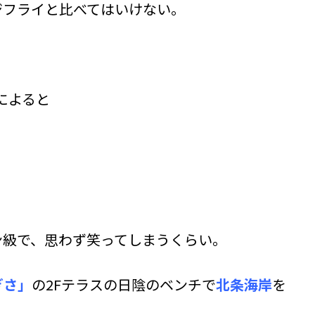
ジフライと比べてはいけない。
によると
ン級で、思わず笑ってしまうくらい。
ぎさ」
の2Fテラスの日陰のベンチで
北条海岸
を