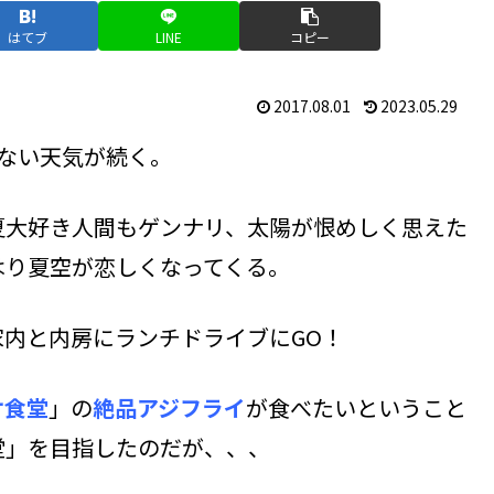
はてブ
LINE
コピー
2017.08.01
2023.05.29
ない天気が続く。
夏大好き人間もゲンナリ、太陽が恨めしく思えた
はり夏空が恋しくなってくる。
内と内房にランチドライブにGO！
ケ食堂
」の
絶品アジフライ
が食べたいということ
堂」を目指したのだが、、、