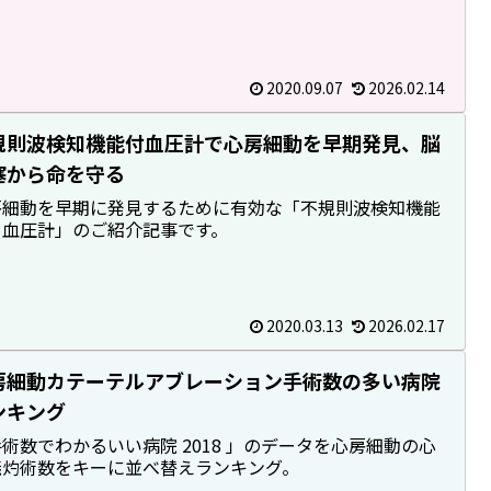
2020.09.07
2026.02.14
規則波検知機能付血圧計で心房細動を早期発見、脳
塞から命を守る
房細動を早期に発見するために有効な「不規則波検知機能
き血圧計」のご紹介記事です。
2020.03.13
2026.02.17
房細動カテーテルアブレーション手術数の多い病院
ンキング
術数でわかるいい病院 2018 」のデータを心房細動の心
焼灼術数をキーに並べ替えランキング。