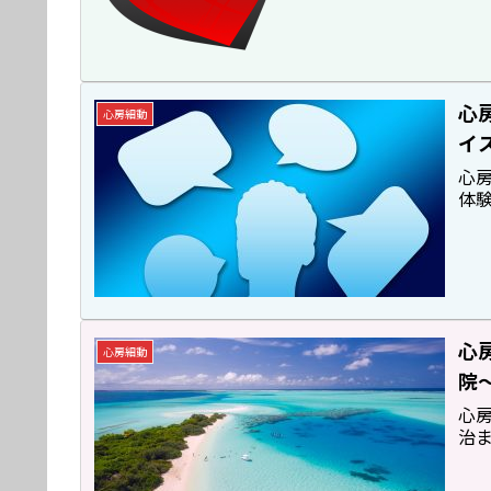
心
心房細動
イ
心
体
心
心房細動
院
心
治