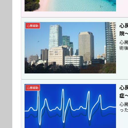
心
心房細動
院
心
術
心
心房細動
症
心
っ