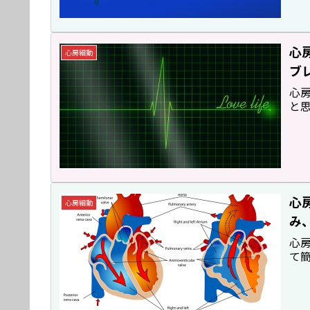
心
心房細動
ブ
心
と
心
心房細動
み
心
て