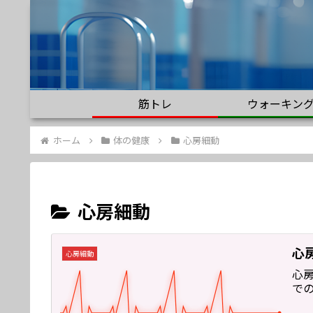
筋トレ
ウォーキン
ホーム
体の健康
心房細動
心房細動
心
心房細動
心
で