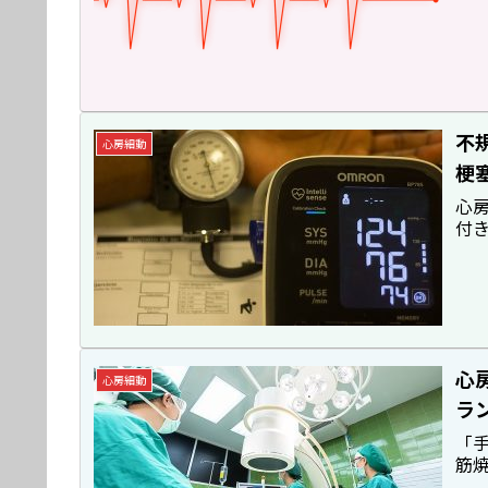
不
心房細動
梗
心
付
心
心房細動
ラ
「手
筋