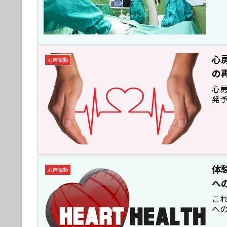
心
心房細動
の
心
発
体
心房細動
へ
こ
へ