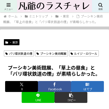
人生これからこれから！ただのジジイの最後の悪あがきブログ
メニュー
検索
ホーム
ミニトリップ
・東京
プーシキン美術
館展、「草上の昼食」と「パリ環状鉄道の煙」が素晴らしかった。
・東京
パリ環状鉄道の煙
プーシキン美術館展
ルイジ・ロワール
プーシキン美術館展、「草上の昼食」と
「パリ環状鉄道の煙」が素晴らしかった。
X
Facebook
はてブ
LINE
コピー