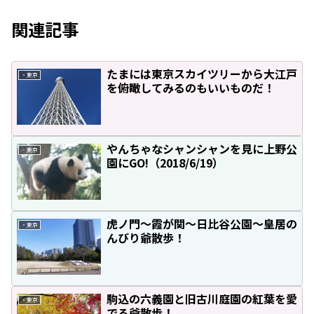
関連記事
たまには東京スカイツリーから大江戸
・東京
を俯瞰してみるのもいいものだ！
やんちゃなシャンシャンを見に上野公
・東京
園にGO!（2018/6/19）
虎ノ門～霞が関～日比谷公園～皇居の
・東京
んびり爺散歩！
駒込の六義園と旧古川庭園の紅葉を愛
・東京
でる爺散歩！