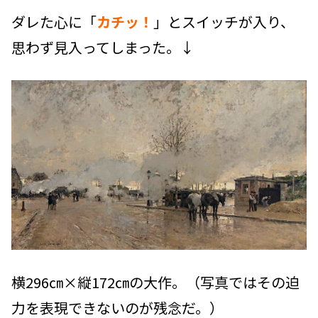
ダレた心に「
カチッ！
」とスイッチが入り、
思わず見入ってしまった。↓
横296㎝×縦172㎝の大作。（写真ではその迫
力を表現できないのが残念だ。）