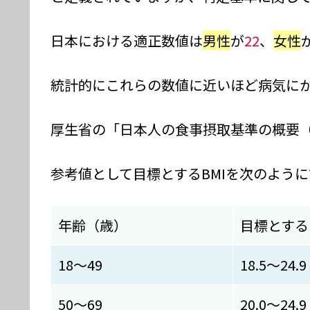
日本における適正数値は
男性
が
22
、
女性
統計的にこれらの数値に近いほど病気に
厚生省の「日本人の食事摂取基準の概要（
参考値として目標とするBMIを次のよう
年齢（歳）
目標とするB
18～49
18.5～24.9
50～69
20.0～24.9