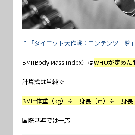
↑「ダイエット大作戦：コンテンツ一覧
BMI(Body Mass Index）
は
WHOが定めた
計算式は単純で
BMI=体重（kg）÷ 身長（m）÷ 身長
国際基準では一応