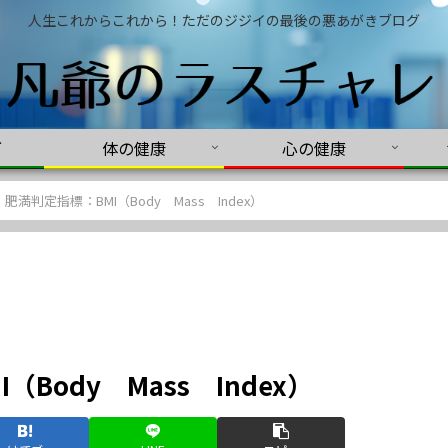
人生これからこれから！ただのジジイの最後の悪あがきブログ
グ
体の健康
心の健康
満判定指標：BMI（Body Mass Index）
Body Mass Index）