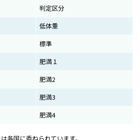
判定区分
低体重
標準
肥満１
肥満2
肥満3
肥満4
ては各国に委ねられています。